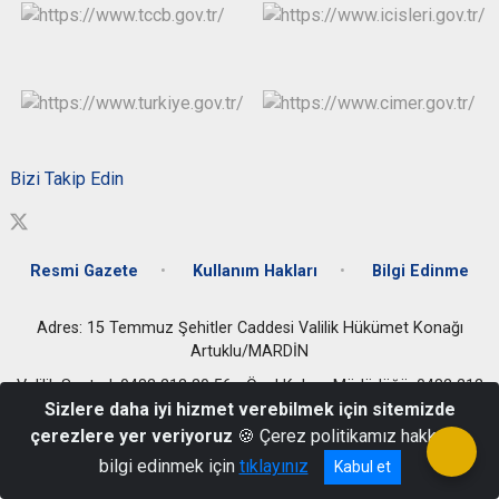
Bizi Takip Edin
Resmi Gazete
Kullanım Hakları
Bilgi Edinme
Adres: 15 Temmuz Şehitler Caddesi Valilik Hükümet Konağı
Artuklu/MARDİN
Valilik Santral: 0482 212 30 56 - Özel Kalem Müdürlüğü: 0482 212
Sizlere daha iyi hizmet verebilmek için sitemizde
37 41
çerezlere yer veriyoruz
🍪 Çerez politikamız hakkında
bilgi edinmek için
tıklayınız
Kabul et