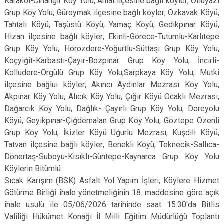
Karakol-Cihangir Köy Yolu, Ahlat ilçesine bağlı köyler; Otluyazı
Grup Köy Yolu, Güroymak ilçesine bağlı köyler; Özkavak Köyü,
Tahtalı Köyü, Taşüstü Köyü, Yamaç Köyü, Gedikpınar Köyü,
Hizan ilçesine bağlı köyler; Ekinli-Görece-Tutumlu-Karlıtepe
Grup Köy Yolu, Horozdere-Yoğurtlu-Süttaşı Grup Köy Yolu,
Koçyiğit-Karbastı-Çayır-Bozpınar Grup Köy Yolu, İncirli-
Kolludere-Örgülü Grup Köy Yolu,Sarpkaya Köy Yolu, Mutki
ilçesine bağluı köyler; Akıncı Aydınlar Mezrası Köy Yolu,
Akpınar Köy Yolu, Alıcık Köy Yolu, Çığır Köyü Ocaklı Mezrası,
Dağarcık Köy Yolu, Dağlık- Çayırlı Grup Köy Yolu, Dereyolu
Köyü, Geyikpınar-Çiğdemalan Grup Köy Yolu, Göztepe Özenli
Grup Köy Yolu, İkizler Köyü Uğurlu Mezrası, Kuşdili Köyü,
Tatvan ilçesine bağlı köyler; Benekli Köyü, Teknecik-Sallıca-
Dönertaş-Suboyu-Kısıklı-Güntepe-Kaynarca Grup Köy Yolu
Köylerin Bitümlü
Sıcak Karışım (BSK) Asfalt Yol Yapım İşleri; Köylere Hizmet
Götürme Birliği ihale yönetmeliğinin 18. maddesine göre açık
ihale usulü ile 05/06/2026 tarihinde saat 15:30'da Bitlis
Valiliği Hükümet Konağı İl Milli Eğitim Müdürlüğü Toplantı